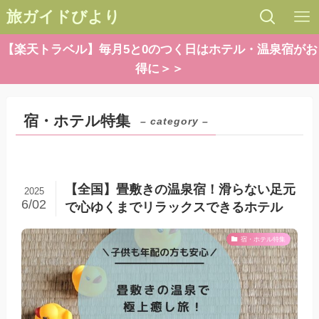
旅ガイドびより
【楽天トラベル】毎月5と0のつく日はホテル・温泉宿がお
得に＞＞
宿・ホテル特集
– category –
【全国】畳敷きの温泉宿！滑らない足元
2025
6/02
で心ゆくまでリラックスできるホテル
宿・ホテル特集